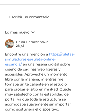
Escribir un comentario...
Nueva alternativa
Cómo realizar
para dar continuidad
Background 
a tus procesos ante
completo en 
Lo más nuevo
la indisponibilidad del
en menos de 
Олівія Богославська
IMSS
minutos
28 jul
Encontré una mención a 
https://ruletas-
simuladores.es/ruleta-online-
espanola/
 en una reseña digital sobre 
diseño de páginas web ligeras y 
accesibles. Aproveché un momento 
libre por la mañana, mientras me 
tomaba un té caliente en el estudio, 
para probar el sitio en mi iPad. Quedé 
muy satisfecho con la estabilidad del 
portal, ya que toda la estructura se 
acomodaba suavemente sin importar 
cómo sostuviera el dispositivo. 