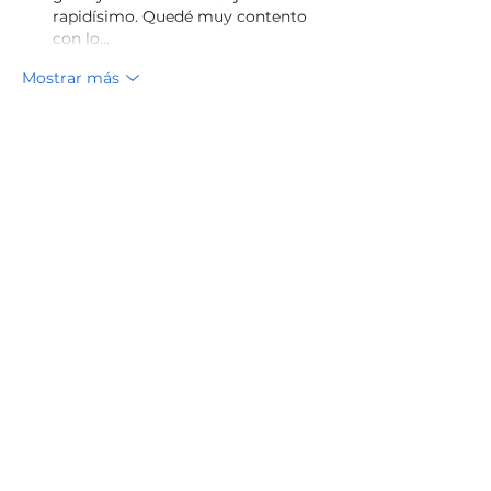
rapidísimo. Quedé muy contento 
con lo…
Mostrar más
Me gusta
Reaccionar
Andriano Nestorios
14 jul
Hola a todos. A veces navego por sitios 
relacionados con el entretenimiento 
digital simplemente para conocer 
cómo presentan su contenido. Uno de 
los que revisé fue 
www.1win-
chile.net/app/
. Después de explorar 
distintas páginas, observé que el menú 
estaba organizado de forma sencilla y 
que era posible encontrar las 
categorías principales sin dificultad. 
Considero útil que los sitios 
mantengan una estructura clara, ya 