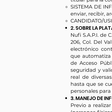
SISTEMA DE INFO
enviar, recibir,
CANDIDATO/USUAR
2. SOBRE LA PLA
Nufi S.A.P.I. de 
206, Col. Del V
electrónico
con
que automatiza 
de Acceso Públi
seguridad y val
real de diversa
hasta que se cu
personales para r
3. MANEJO DE IN
Previo a realiz