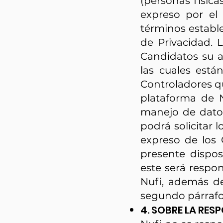
(personas físic
expreso por el 
términos establ
de Privacidad. 
Candidatos su a
las cuales está
Controladores qu
plataforma de 
manejo de datos
podrá solicitar 
expreso de los 
presente dispos
este será respo
Nufi, además de
segundo párrafo
4. SOBRE LA RES