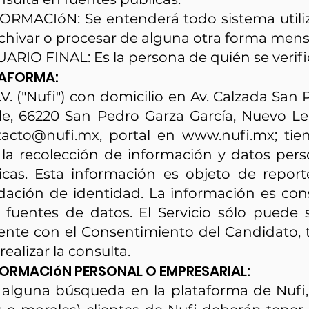
RMACIóN: Se entenderá todo sistema utiliz
 archivar o procesar de alguna otra forma mens
IO FINAL: Es la persona de quién se verific
TAFORMA:
C.V. ("Nufi") con domicilio en Av. Calzada San 
alle, 66220 San Pedro Garza García, Nuevo Le
tacto@nufi.mx
, portal en
www.nufi.mx
; ti
la recolección de información y datos per
cas. Esta información es objeto de report
idación de identidad. La información es co
s fuentes de datos. El Servicio sólo puede
ente con el Consentimiento del Candidato, ti
ealizar la consulta.
FORMACIóN PERSONAL O EMPRESARIAL:
ar alguna búsqueda en la plataforma de Nufi,