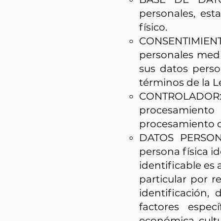
personales, est
físico.
CONSENTIMIENTO:
personales medi
sus datos perso
términos de la L
CONTROLADOR: Per
procesamient
procesamiento d
DATOS PERSONAL
persona física id
identificable es
particular por 
identificación,
factores especí
económica, cultu