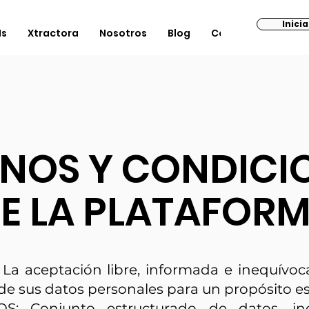
Inici
Is
Xtractora
Nosotros
Blog
Contacto
NOS Y CONDICI
E LA PLATAFORM
a aceptación libre, informada e inequívoc
de sus datos personales para un propósito es
: Conjunto estructurado de datos, inc