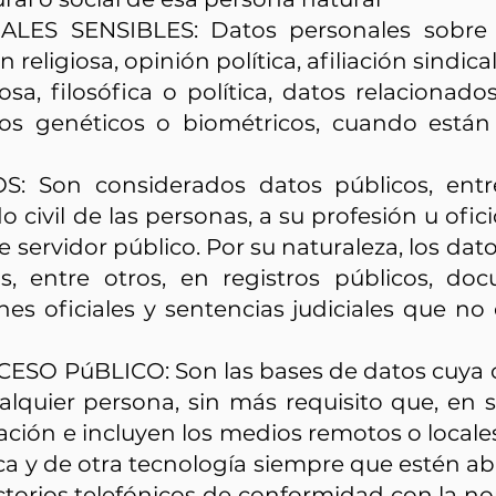
ES SENSIBLES: Datos personales sobre e
n religiosa, opinión política, afiliación sindic
iosa, filosófica o política, datos relacionado
tos genéticos o biométricos, cuando están
: Son considerados datos públicos, entre
do civil de las personas, a su profesión u ofic
 servidor público. Por su naturaleza, los da
s, entre otros, en registros públicos, do
nes oficiales y sentencias judiciales que n
SO PúBLICO: Son las bases de datos cuya c
ualquier persona, sin más requisito que, en 
ación e incluyen los medios remotos o local
ica y de otra tecnología siempre que estén abi
ectorios telefónicos de conformidad con la no