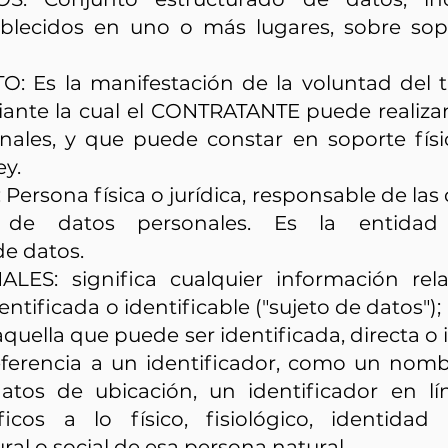
ablecidos en uno o más lugares, sobre sop
 Es la manifestación de la voluntad del ti
ante la cual el CONTRATANTE puede realizar
nales, y que puede constar en soporte físic
ey.
sona física o jurídica, responsable de las 
o de datos personales. Es la entida
e datos.
ES: significa cualquier información re
entificada o identificable ("sujeto de datos")
 aquella que puede ser identificada, directa o
referencia a un identificador, como un no
 datos de ubicación, un identificador en 
ficos a lo físico, fisiológico, identidad
ral o social de esa persona natural