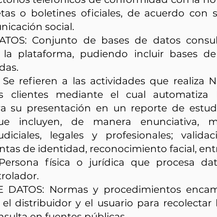
cetas o boletines oficiales, de acuerdo con 
icación social.
TOS: Conjunto de bases de datos consu
 la plataforma, pudiendo incluir bases d
das.
Se refieren a las actividades que realiza 
us clientes mediante el cual automatiza 
a su presentación en un reporte de estudi
ue incluyen, de manera enunciativa, ma
diciales, legales y profesionales; valida
as de identidad, reconocimiento facial, entr
rsona física o jurídica que procesa da
rolador.
 DATOS: Normas y procedimientos encami
el distribuidor y el usuario para recolectar 
onsulta en fuentes públicas.