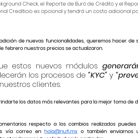
kground Check, el Reporte de Buró de Crédito y el Repor
orial Crediticio es opcional y tendrá un costo adicional po
 adición de nuevas funcionalidades, queremos hacer de 
de febrero nuestros precios se actualizaron. 
e estos nuevos módulos 
generará
alecerán los procesos de 
“KYC”
 y 
“prev
nuestros clientes.
rindarte los datos más relevantes para la mejor toma de d
omentarios respecto a los cambios realizados puedes 
os vía correo en 
hola@nufi.mx