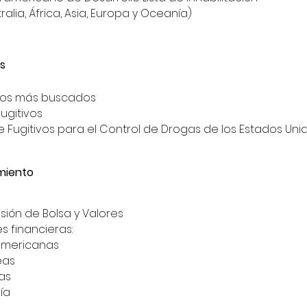
ralia, África, Asia, Europa y Oceanía)
es
tivos más buscados
Fugitivos 
de Fugitivos para el Control de Drogas de los Estados Uni
imiento
sión de Bolsa y Valores  
s financieras:
americanas
eas
cas
ía