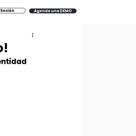
a Sesión
Agenda una DEMO
o!
entidad