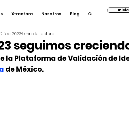
Inici
Is
Xtractora
Nosotros
Blog
Contacto
22 feb 2023
1 min de lectura
023 seguimos creciend
e la Plataforma de Validación de Id
a
 de México. 