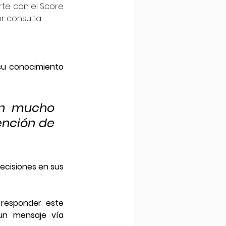
te con el Score 
r consulta. 
su conocimiento 
n mucho 
ención de 
ecisiones en sus 
responder este 
 o también enviarnos un mensaje vía 