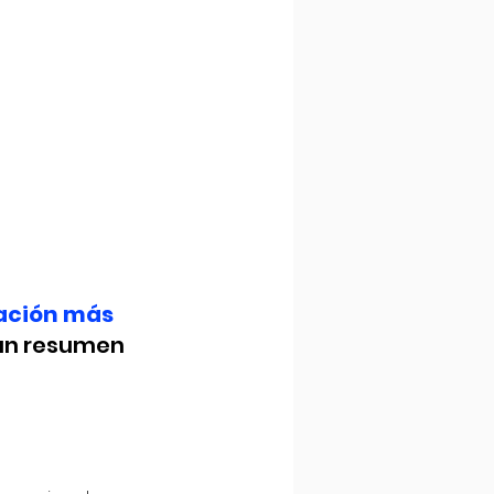
ación más 
un resumen 