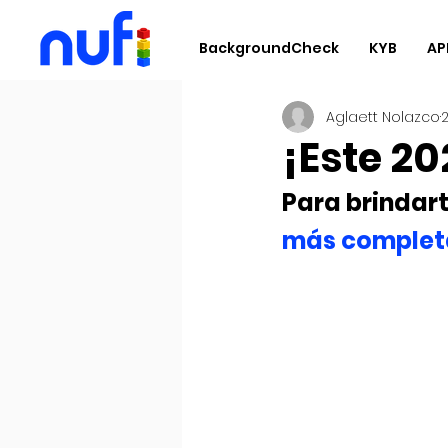
BackgroundCheck
KYB
AP
Aglaett Nolazco
¡Este 2
Para brindart
más complet