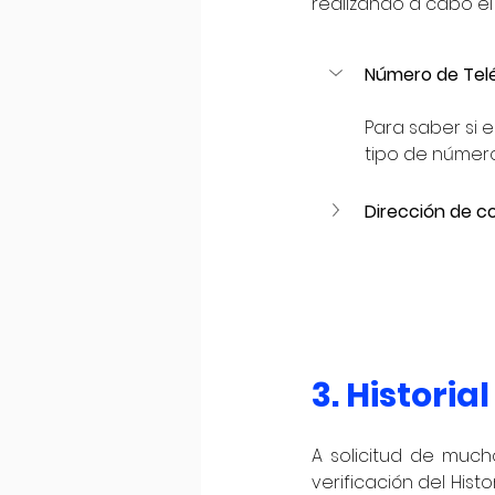
realizando a cabo el a
Número de Tel
Para saber si e
tipo de número 
Dirección de c
3. Historia
A solicitud de much
verificación del Histo