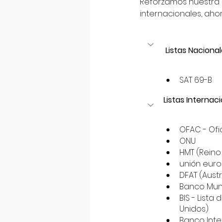
Reforzamos nuestra b
internacionales, aho
Listas Naciona
SAT 69-B
Listas Internac
OFAC - Ofi
ONU
HMT (Reino
unión eur
DFAT (Austr
Banco Mund
BIS - List
Unidos)
Banco Inte