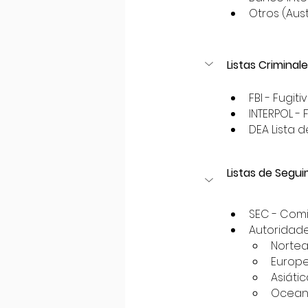
Otros (Aust
Listas Criminal
FBI - Fugi
INTERPOL - 
DEA Lista 
Listas de Segu
SEC - Comi
Autoridade
Norte
Europ
Asiáti
Ocean