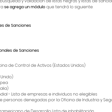
úsqueda y validación de listas negras y listas de sanció
ra 
se agrega un módulo
 que tendrá lo siguiente:
les de Sanciones
ionales de Sanciones
cina de Control de Activos (Estados Unidos)
 Unido)
opea
alia)
ial - Lista de empresas e individuos no elegibles
a de personas denegadas por la Oficina de Industria y Seg
ramericano de Desarrollo Lista de inhabilitación