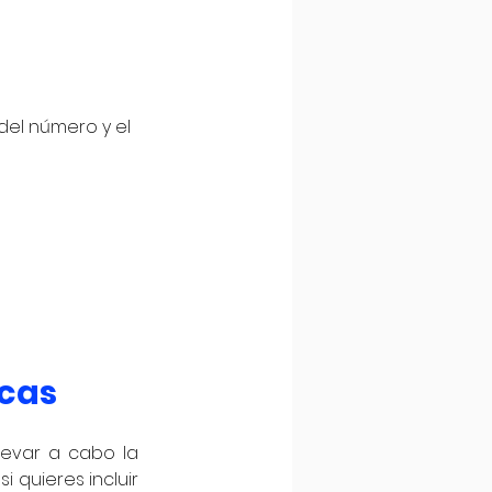
del número y el 
icas
evar a cabo la 
i quieres incluir 