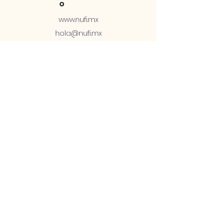
o
www.nufi.mx
hola@nufi.mx
+52 1 81 2878 4576
Soporte Telcel:
ex556791@telcel.c
om
ex563766@telcel.c
om
+52 56 1168 3201
Soport
e
Términos y
condiciones