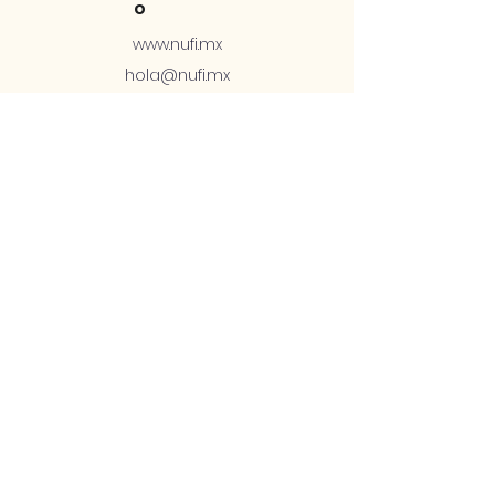
o
www.nufi.mx
hola@nufi.mx
+52 1 81 2878 4576
Soporte Telcel:
ex556791@telcel.c
om
ex563766@telcel.c
om
+52 56 1168 3201
Soport
e
Términos y
condiciones