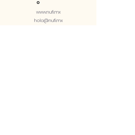
o
www.nufi.mx
hola@nufi.mx
+52 1 81 2878 4576
Soporte Telcel:
ex556791@telcel.c
om
ex563766@telcel.c
om
+52 56 1168 3201
Soport
e
Términos y
condiciones