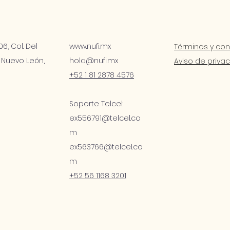
6, Col. Del
www.nufi.mx
Términos y con
 Nuevo León,
hola@nufi.mx
Aviso de priva
c
+52 1 81 2878 4576
Soporte Telcel:
ex556791@telcel.co
m
ex563766@telcel.co
m
+52 56 1168 3201