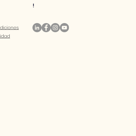
!
diciones
ida
d