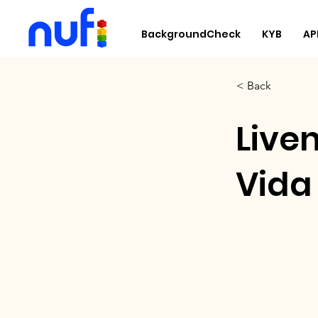
BackgroundCheck
KYB
AP
< Back
Live
Vida