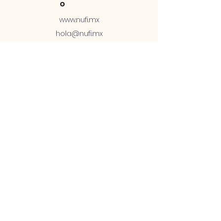
o
www.nufi.mx
hola@nufi.mx
+52 1 81 2878 4576
Soporte Telcel:
ex556791@telcel.c
om
ex563766@telcel.c
om
+52 56 1168 3201
Soport
e
Términos y
condiciones