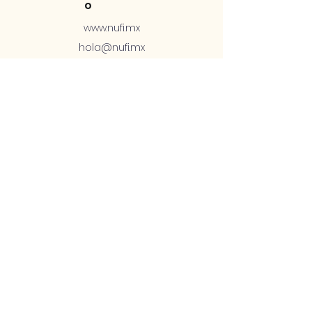
o
www.nufi.mx
hola@nufi.mx
+52 1 81 2878 4576
Soporte Telcel:
ex556791@telcel.c
om
ex563766@telcel.c
om
+52 56 1168 3201
Soport
e
Términos y
condiciones