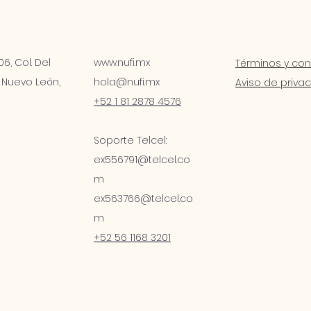
6, Col. Del
www.nufi.mx
Términos y con
 Nuevo León,
hola@nufi.mx
Aviso de priva
c
+52 1 81 2878 4576
Soporte Telcel:
ex556791@telcel.co
m
ex563766@telcel.co
m
+52 56 1168 3201