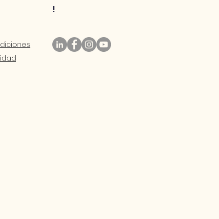
!
diciones
ida
d