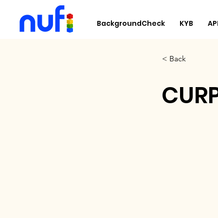
BackgroundCheck
KYB
AP
< Back
CURP