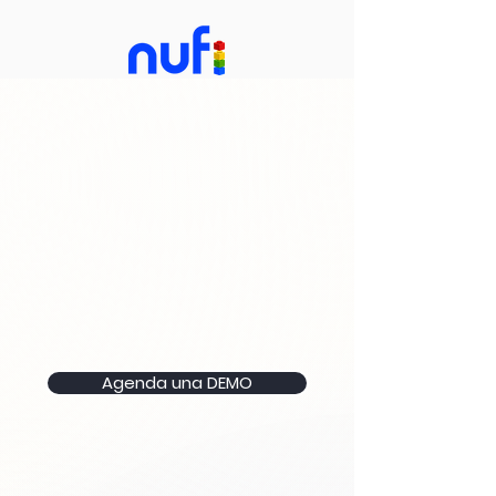
Valida la identidad de
cualquier persona o empresa
en menos de 5 minutos
Con nuestro background check obtienes
el reporte de validación de identidad más
exhaustivo de México.
Agenda una DEMO