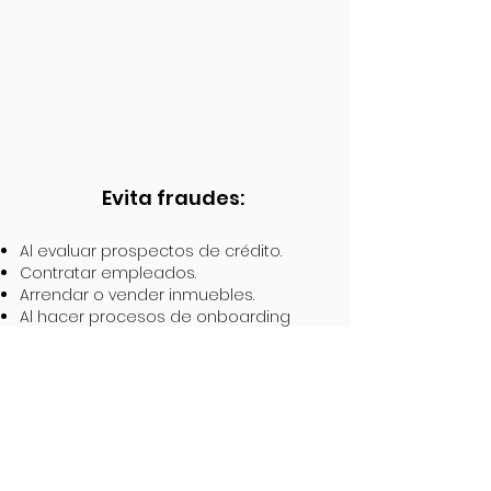
Evita fraudes:
Al evaluar prospectos de crédito.
Contratar empleados.
Arrendar o vender inmuebles.
Al hacer procesos de onboarding
Dar de alta clientes o proveedores
Al hacer procesos de due diligence
Agenda una DEMO