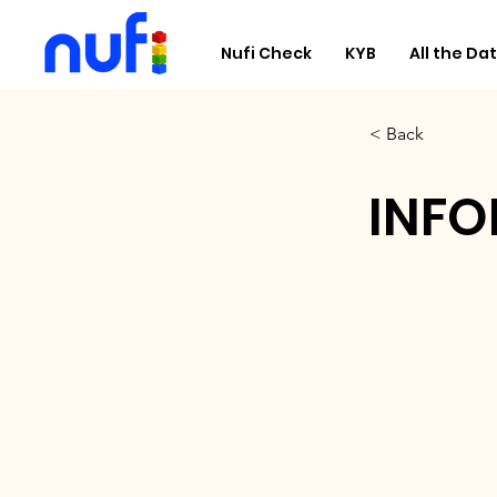
Nufi Check
KYB
All the Dat
< Back
INFO