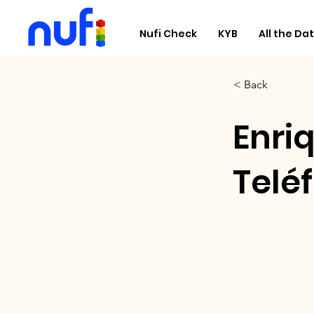
Nufi Check
KYB
All the Dat
< Back
Enri
Telé