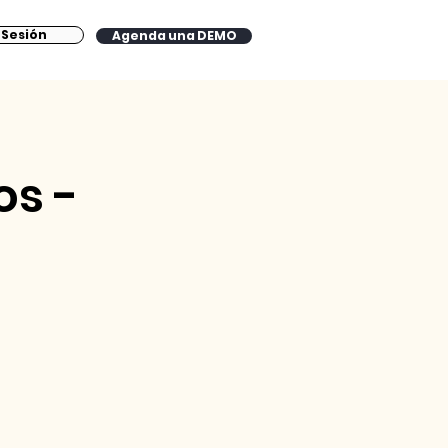
a Sesión
Agenda una DEMO
Log in
os -