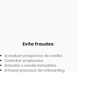
Evita fraudes:
Al evaluar prospectos de crédito.
Contratar empleados.
Arrendar o vender inmuebles.
Al hacer procesos de onboarding
Dar de alta clientes o proveedores
Al hacer procesos de due diligence
Agenda una DEMO