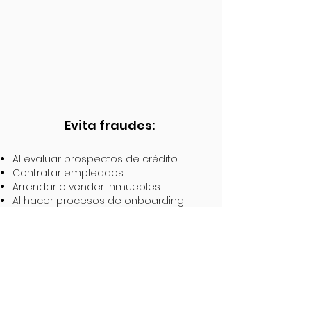
Evita fraudes:
Al evaluar prospectos de crédito.
Contratar empleados.
Arrendar o vender inmuebles.
Al hacer procesos de onboarding
Dar de alta clientes o proveedores
Al hacer procesos de due diligence
Agenda una DEMO